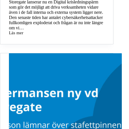
Storegate lanserar nu en Digital krisledningspärm
som gör det möjligt att driva verksamheten vidare
även i de fall interna och externa system ligger nere.
Den senaste tiden har antalet cybersäkerhetsattacker
fullkomligen exploderat och frågan är nu inte längre
om vi…
Läs mer
Digital
krisledningspärm
tryggar
verksamheten
vid
cyberincidenter