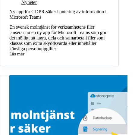
Nyheter
Ny app för GDPR-säker hantering av information i
Microsoft Teams
En svensk molntjänst för verksamhetens filer
lanserar nu en ny app för Microsoft Teams som gör
det möjligt att lagra, dela och samarbeta i filer som
klassas som extra skyddsvärda eller innehåller
känsliga personuppgifter.
Läs mer
Ny
app
för
GDPR-
säker
hantering
av
information
i
Microsoft
Teams