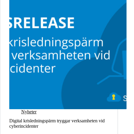
dela
med
Storegate
Nyheter
Digital krisledningspärm tryggar verksamheten vid
cyberincidenter