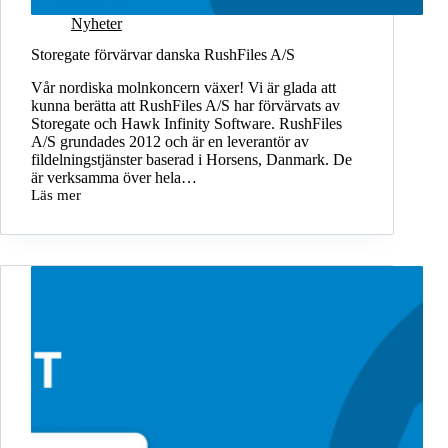
Nyheter
Storegate förvärvar danska RushFiles A/S
Vår nordiska molnkoncern växer! Vi är glada att
kunna berätta att RushFiles A/S har förvärvats av
Storegate och Hawk Infinity Software. RushFiles
A/S grundades 2012 och är en leverantör av
fildelningstjänster baserad i Horsens, Danmark. De
är verksamma över hela…
Läs mer
Storegate
förvärvar
danska
RushFiles
A/S