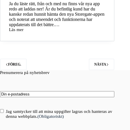
Ja du läste rätt, från och med nu finns vår nya app
redo att laddas ner! Är du befintlig kund har du
kanske redan hunnit hämta den nya Storegate-appen
och noterat att utseendet och funktionerna har
uppdaterats till det bättre.…
Läs mer
Välkommen
nya
Storegate-
appen!
FÖREG.
NÄSTA
Prenumerera på nyhetsbrev
Email
(Obligatoriskt)
Consent
(Obligatoriskt)
Jag samtycker till att mina uppgifter lagras och hanteras av
denna webbplats.
(Obligatoriskt)