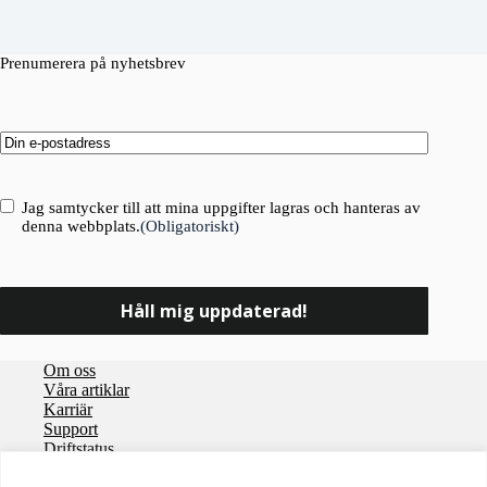
Prenumerera på nyhetsbrev
Email
(Obligatoriskt)
Consent
(Obligatoriskt)
Jag samtycker till att mina uppgifter lagras och hanteras av
denna webbplats.
(Obligatoriskt)
Om oss
Våra artiklar
Karriär
Support
Driftstatus