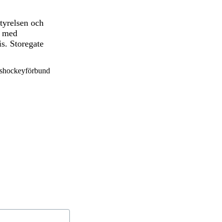
tyrelsen och
t med
is. Storegate
Ishockeyförbund