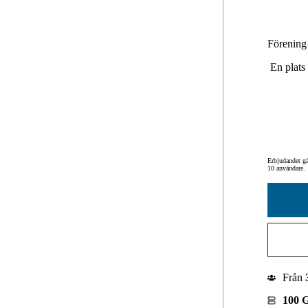
Förening
En plats 
Erbjudandet gä
10 användare.
Från
100 