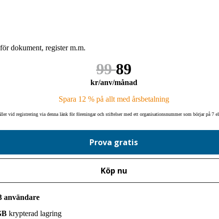
för dokument, register m.m.
99
89
kr/anv/månad
Spara 12 % på allt med årsbetalning
ller vid registrering via denna länk för föreningar och stiftelser med ett organisationsnummer som börjar på 7 e
Prova gratis
Köp nu
3 användare
GB
krypterad lagring