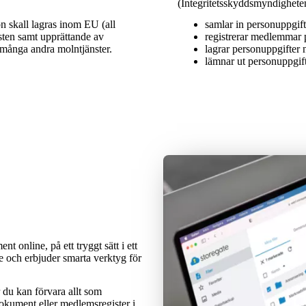
(Integritetsskyddsmyndighete
samlar in personuppgif
n skall lagras inom EU (all
registrerar medlemmar p
nsten samt upprättande av
lagrar personuppgifter 
t många andra molntjänster.
lämnar ut personuppgift
t online, på ett tryggt sätt i ett
e
och erbjuder smarta verktyg för
 du kan förvara allt som
okument eller medlemsregister i