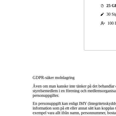
25 
30 Si
100 I
GDPR-säker molnlagring
Även om man kanske inte tänker på det behandlar d
styrelsemedlem i en förening och medlemsorganisat
personuppgifter.
En personuppgift kan enligt IMY (Integritetsskydds
information som på ett eller annat sätt kan kopplas t
exempel vara allt ifrån namn, personnummer, bost