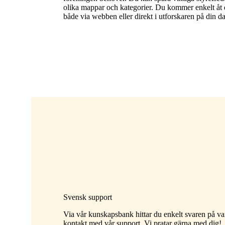
olika mappar och kategorier. Du kommer enkelt å
både via
webben
eller direkt i
utforskaren
på din da
Svensk support
Via vår kunskapsbank hittar du enkelt svaren på va
kontakt med vår support. Vi pratar gärna med dig!