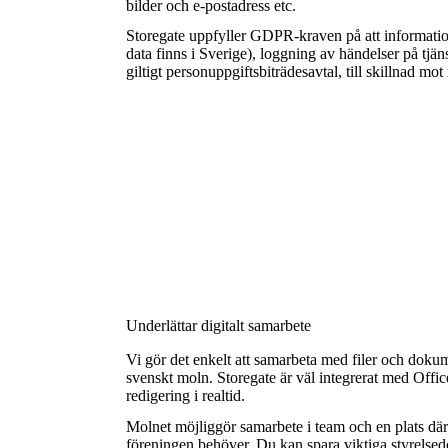
bilder och e-postadress etc.
Storegate uppfyller GDPR-kraven på att informatio
data finns i Sverige), loggning av händelser på tjä
giltigt personuppgiftsbiträdesavtal, till skillnad mo
Underlättar digitalt samarbete
Vi gör det enkelt att
samarbeta med filer
och dokumen
svenskt moln. Storegate är väl integrerat med
Offic
redigering i realtid.
Molnet möjliggör samarbete i team och en plats där
föreningen behöver. Du kan spara viktiga styrelsed