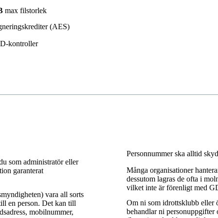
GB
max filstorlek
gneringskrediter (AES)
D-kontroller
Personnummer ska alltid sky
u som administratör eller
Många organisationer hanterar
ion garanterat
dessutom lagras de ofta i moln
vilket inte är förenligt med 
myndigheten) vara all sorts
Om ni som idrottsklubb eller ö
ill en person. Det kan till
behandlar ni personuppgifter 
adsadress, mobilnummer,