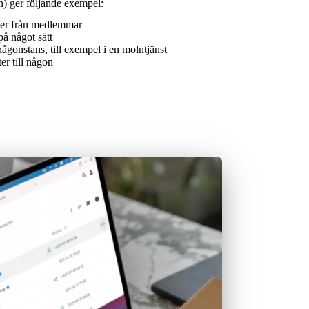
n)
ger följande exempel:
ter från medlemmar
å något sätt
någonstans, till exempel i en molntjänst
er till någon