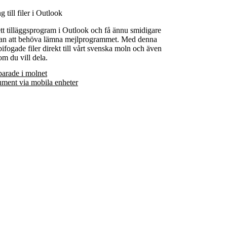
 till filer i Outlook
t tilläggsprogram
i Outlook och få ännu smidigare
er utan att behöva lämna mejlprogrammet. Med denna
ifogade filer direkt till vårt svenska moln och även
om du vill dela.
sparade i molnet
kument via mobila enheter