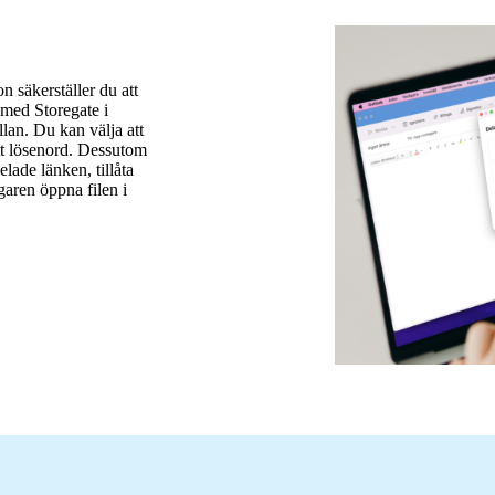
n säkerställer du att
r med Storegate i
llan. Du kan välja att
t lösenord. Dessutom
elade länken, tillåta
garen öppna filen i