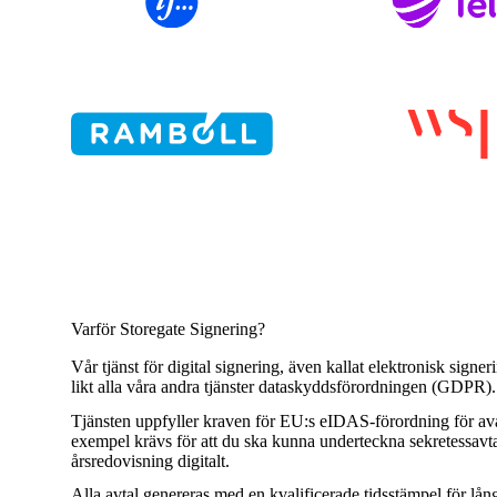
Varför Storegate Signering?
Vår tjänst för digital signering, även kallat elektronisk signeri
likt alla våra andra tjänster dataskyddsförordningen (GDPR).
Tjänsten uppfyller kraven för EU:s eIDAS-förordning för avan
exempel krävs för att du ska kunna underteckna sekretessavta
årsredovisning digitalt.
Alla avtal genereras med en kvalificerade tidsstämpel för lån