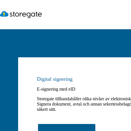
Hoppa
till
innehåll
Digital signering
E-signering med eID
Storegate tillhandahåller olika nivåer av elektroni
Signera dokument, avtal och annan sekretessbelagd i
säkert sätt.