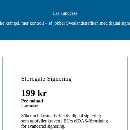
Läs kundcase
re krångel, mer kontroll – så jobbar Svealandstrafiken med digital signe
Storegate Signering
199 kr
Per månad
1 användare
Säker och kostnadseffektiv digital signering
som uppfyller kraven i EU:s eIDAS-förordning
för avancerad signering.