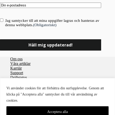
Email
(Obligatoriskt)
Consent
(Obligatoriskt)
Jag samtycker till att mina uppgifter lagras och hanteras av
denna webbplats.
(Obligatoriskt)
Om oss
Våra artiklar
Karriär
Support
Driftstatus
Integritetspolicy
Vi använder cookies för att förbättra din surfupplevelse. Genom att
Användaravtal
klicka på "Acceptera alla" samtycker du till vår användning av
Personuppgiftsbiträdesavtal
cookies.
Cookies
Tillgänglighet
© 2026 Storegate
Acceptera alla