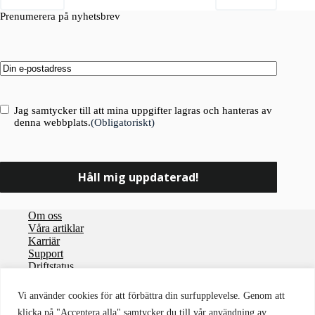
Prenumerera på nyhetsbrev
Email
(Obligatoriskt)
Consent
(Obligatoriskt)
Jag samtycker till att mina uppgifter lagras och hanteras av
denna webbplats.
(Obligatoriskt)
Om oss
Våra artiklar
Karriär
Support
Driftstatus
Integritetspolicy
Vi använder cookies för att förbättra din surfupplevelse. Genom att
Användaravtal
klicka på "Acceptera alla" samtycker du till vår användning av