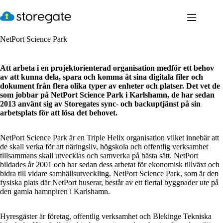
Hoppa
till
innehåll
NetPort Science Park
Att arbeta i en projektorienterad organisation medför ett behov
av att kunna dela, spara och komma åt sina digitala filer och
dokument från flera olika typer av enheter och platser. Det vet de
som jobbar på NetPort Science Park i Karlshamn, de har sedan
2013 använt sig av Storegates sync- och backuptjänst på sin
arbetsplats för att lösa det behovet.
NetPort Science Park är en Triple Helix organisation vilket innebär att
de skall verka för att näringsliv, högskola och offentlig verksamhet
tillsammans skall utvecklas och samverka på bästa sätt. NetPort
bildades år 2001 och har sedan dess arbetat för ekonomisk tillväxt och
bidra till vidare samhällsutveckling. NetPort Science Park, som är den
fysiska plats där NetPort huserar, består av ett flertal byggnader ute på
den gamla hamnpiren i Karlshamn.
Hyresgäster är företag, offentlig verksamhet och Blekinge Tekniska