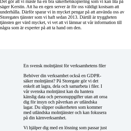
Det gör att vi måste ha en bra säkerhetskopiering som vi kan lita på
säger Kerstin. Att ha en egen server är för oss väldigt kostsam att
underhålla. Därför sparar vi in mycket pengar på att använda oss av
Storegates tjänster som vi haft sedan 2013. Därtill är tryggheten
tjänsten ger värd mycket, vi vet att vi lämnar ut vår information till
några som är experter på att ta hand om den.
En svensk molntjänst för verksamhetens filer
Behöver din verksamhet också en GDPR-
säker molntjänst? På Storegate gör vi det
enkelt att
lagra, dela och samarbeta i filer
. I
vår svenska molntjänst kan du hantera
känslig data och personuppgifter utan att oroa
dig för insyn och påverkan av utländska
lagar. Du slipper osäkerheten som kommer
med utländska molntjänster och kan fokusera
på din kärnverksamhet.
Vi hjälper dig med en lösning som passar just