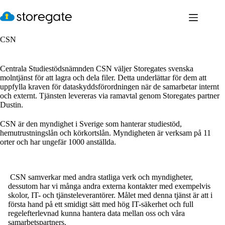
Hoppa
till
innehåll
CSN
Centrala Studiestödsnämnden CSN väljer Storegates svenska
molntjänst för att lagra och dela filer. Detta underlättar för dem att
uppfylla kraven för dataskyddsförordningen när de samarbetar internt
och externt. Tjänsten levereras via ramavtal genom Storegates partner
Dustin.
CSN är den myndighet i Sverige som hanterar studiestöd,
hemutrustningslån och körkortslån. Myndigheten är verksam på 11
orter och har ungefär 1000 anställda.
CSN samverkar med andra statliga verk och myndigheter,
dessutom har vi många andra externa kontakter med exempelvis
skolor, IT- och tjänsteleverantörer. Målet med denna tjänst är att i
första hand på ett smidigt sätt med hög IT-säkerhet och full
regelefterlevnad kunna hantera data mellan oss och våra
samarbetspartners.