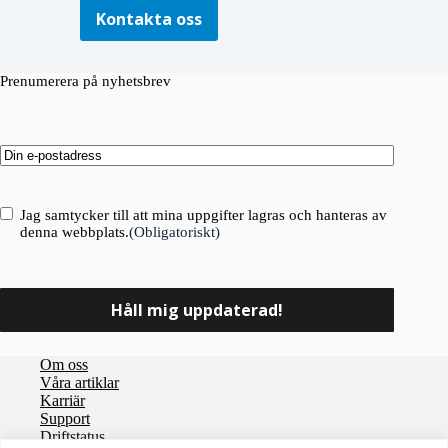
Kontakta oss
Prenumerera på nyhetsbrev
Email
(Obligatoriskt)
Consent
(Obligatoriskt)
Jag samtycker till att mina uppgifter lagras och hanteras av
denna webbplats.
(Obligatoriskt)
Om oss
Våra artiklar
Karriär
Support
Driftstatus