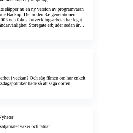
ate släpper nu en ny version av programvaran
line Backup. Det är den 3:e generationen
003 och fokus i utvecklingsarbetet har legat
ändarvänlighet. Storegate erbjuder sedan år…
erhet i veckan? Och såg filmen om hur enkelt
ksdagspolitiker hade så att säga dörren
Nyheter
säljarnätet växer och tätnar