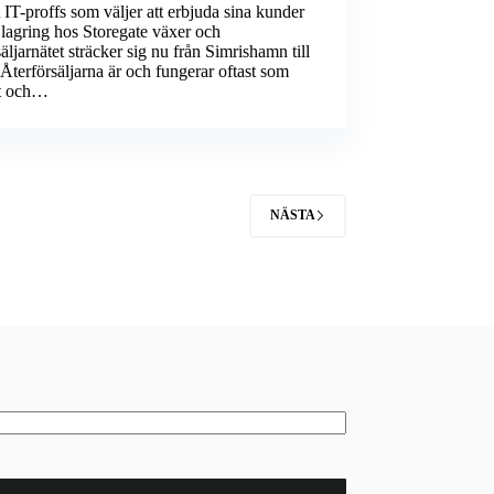
 IT-proffs som väljer att erbjuda sina kunder
lagring hos Storegate växer och
säljarnätet sträcker sig nu från Simrishamn till
 Återförsäljarna är och fungerar oftast som
t och…
NÄSTA