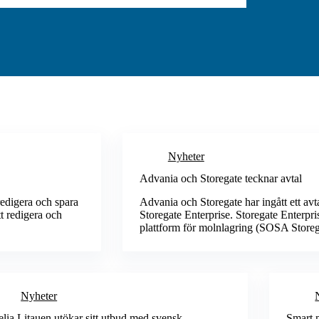
Nyheter
Advania och Storegate tecknar avtal
edigera och spara
Advania och Storegate har ingått ett avt
t redigera och
Storegate Enterprise. Storegate Enterpri
plattform för molnlagring (SOSA Stor
Nyheter
elia Litauen utökar sitt utbud med svensk
Smart 