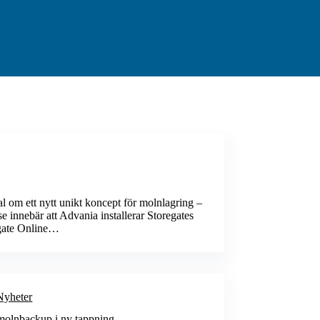
al om ett nytt unikt koncept för molnlagring –
se innebär att Advania installerar Storegates
egate Online…
Nyheter
molnbackup i ny tappning