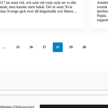
017 tar snart vid, och som vid varje nyår ser vi alla
Antalet
ramåt, men kanske mest bakåt. Det är snart 50 år
svensk 
edan Sverige gick över till högertrafik och filmen…
återför
Pajala.
suppor
…
15
16
17
18
19
20
ebbplats.
(Obligatoriskt)