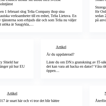
olntjänst
Storeg
en 1 februari slog Telia Company ihop sina
för On
itauiska verksamheter till en enhet, Telia Lietuva. En
sedan 2
v tjänsterna som erbjuds där och som Telia nu väljer
på anv
tt utöka är Saugykla,…
Artikel
Är du uppdaterad?
cy Shield har
Läste du om DN:s granskning av IT-säk
 hänger på hur EU
det kan vara att hacka en dator? Våra ri
öppen…
Artikel
017 är snart här och vi tror det blir bättre
Återför