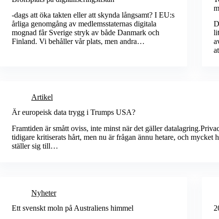
m
-dags att öka takten eller att skynda långsamt? I EU:s
årliga genomgång av medlemsstaternas digitala
D
mognad får Sverige stryk av både Danmark och
l
Finland. Vi behåller vår plats, men andra…
a
a
Artikel
Är europeisk data trygg i Trumps USA?
Framtiden är smått oviss, inte minst när det gäller datalagring.Priva
tidigare kritiserats hårt, men nu är frågan ännu hetare, och mycket
ställer sig till…
Nyheter
Ett svenskt moln på Australiens himmel
2