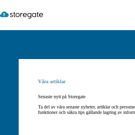
Hoppa
till
innehåll
Våra artiklar
Senaste nytt på Storegate
Ta del av våra senaste nyheter, artiklar och pressm
funktioner och säkra tips gällande lagring av infor