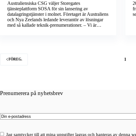
Australiensiska CSG väljer Storegates
2
tjänsteplattform SOSA för sin lansering av
f
datalagringstjänster i molnet. Företaget är Australiens
s
och Nya Zeelands ledande leverantör av lösningar
med så kallade teknik-prenumerationer. – Vi är…
1
FÖREG.
Prenumerera på nyhetsbrev
Email
(Obligatoriskt)
Consent
(Obligatoriskt)
Jag samtycker till att mina uppgifter lagras och hanteras av denna w