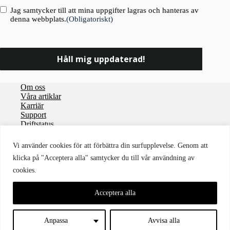
Consent
(Obligatoriskt)
Jag samtycker till att mina uppgifter lagras och hanteras av
denna webbplats.
(Obligatoriskt)
Om oss
Våra artiklar
Karriär
Support
Driftstatus
Integritetspolicy
Vi använder cookies för att förbättra din surfupplevelse. Genom att
Användaravtal
klicka på "Acceptera alla" samtycker du till vår användning av
Personuppgiftsbiträdesavtal
cookies.
Cookies
Tillgänglighet
© 2026 Storegate
Acceptera alla
Anpassa
Avvisa alla