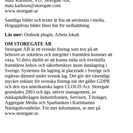
Matz Karlsson, VD, Storegate AB,
matz.karlsson@storegate.com
www.storegate.se
Samtliga bilder och texter är fria att användas i media.
Högupplösta bilder finns här för
nedladdning
.
Läs mer:
Outlook plugin
,
Arbeta lokalt
OM STOREGATE AB
Storegate AB är ett svenskt företag som tror på att
behovet av sekretess och integritet i framtiden kommer att
växa. Vi drivs därför av att kunna möta och överträffa
framtidens behov och säkerhetskrav inom datalagring i
Sverige. Systemen för lagring är placerade i Sverige och
regleras därmed under svensk lag. Det gör det väsentligt
mycket enklare för svenska företag när det gäller GDPR
och den nya amerikanska lagen CLOUD Act. Storegate
grundades 2003 och ägs, utöver management, av
riskkapitalbolagen Industrifonden, Servisen, T-bolaget,
Aggregate Media och Sparbanken i Karlshamns
Näringslivsstiftelse. För mer information, se mer på
www.storegate.se.