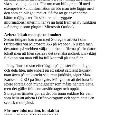
via sin vanliga e-post. För om man bifogar en fil med
exempelvis kundinformation så bör man inte lägga med
den som en bilaga i mailet. Så för att ge användarna
bättre möjligheter för säkrare och tryggare
informationshantering har vi nu tagit fram en ny funktion
– Storegate som plugin i Microsoft Outlook.
Arbeta lokalt men spara i molnet
Sedan tidigare kan man med Storegate arbeta i sina
Office-filer via Microsoft 365 på webben. Nu kan man
dessutom på webben välja att arbeta i filerna på sin dator
lokalt men att filen sparas i det svenska molnet. En viktig
funktion om man vill ha full kontroll på sina filer.
– Idag finns en stor efterfrågan på tjänster för att lagra
och dela filer, inte enbart på ett säkert sätt rent tekniskt,
utan även på ett korrekt sätt, rent juridiskt, säger Matz
Karlsson, CEO på Storegate. Många tror att det bara är
större företag och myndigheter som måste hantera detta,
men det gäller från enmansföretaget och uppåt.
Storegates tjänster gör att det blir ännu enklare för vem
som helst att arbeta i Office-program och spara data i en
svensk molntjänst.
För mer information, kontakta: