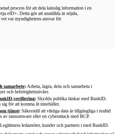
etad process för att dela känslig information i en
ja eID+. Detta gör att anställda är nöjda,
r vet var myndighetens ansvar för
h samarbete
:
Arbeta, lagra, dela och samarbeta i
er och behörighetsnivåer.
ankID-verifiering
:
Skydda publika länkar med BankID.
 sig för att komma åt innehållet.
som tjänst
:
Säkerställ att viktiga data är tillgängliga i realtid
 av ransomware eller en cyberattack med BCP.
Legitimera ledamöter, kunder och partners i med BankID.