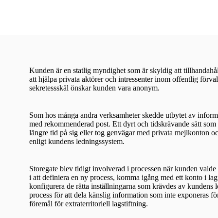
Kunden är en statlig myndighet som är skyldig att tillhandahåll
att hjälpa privata aktörer och intressenter inom offentlig för
sekretessskäl önskar kunden vara anonym.
Som hos många andra verksamheter skedde utbytet av inform
med rekommenderad post. Ett dyrt och tidskrävande sätt som m
längre tid på sig eller tog genvägar med privata mejlkonton oc
enligt kundens ledningssystem.
Storegate blev tidigt involverad i processen när kunden valde
i att definiera en ny process, komma igång med ett konto i la
konfigurera de rätta inställningarna som krävdes av kundens
process för att dela känslig information som inte exponeras för
föremål för extraterritoriell lagstiftning.