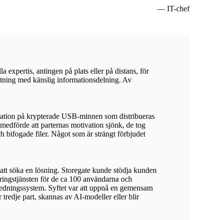
— IT-chef
a expertis, antingen på plats eller på distans, för
valtning med känslig informationsdelning. Av
ation på krypterade USB-minnen som distribueras
edförde att parternas motivation sjönk, de tog
h bifogade filer. Något som är strängt förbjudet
 att söka en lösning. Storegate kunde stödja kunden
gringstjänsten för de ca 100 användarna och
 ledningssystem. Syftet var att uppnå en gemensam
 tredje part, skannas av AI-modeller eller blir