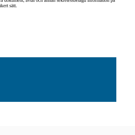
a dokument, avtal och annan sekretessbelagd information på
äkert sätt.