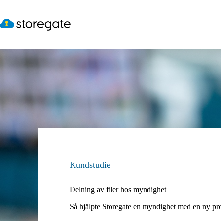
Hoppa
till
innehåll
Kundstudie
Delning av filer hos myndighet
Så hjälpte Storegate en myndighet med en ny proc