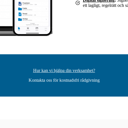
Digital signering
:
Signer
ett lagligt, regelrätt och s
Hur kan vi hjälpa din verksamhet?
Kontakta oss för kostnadsfri rådgivning