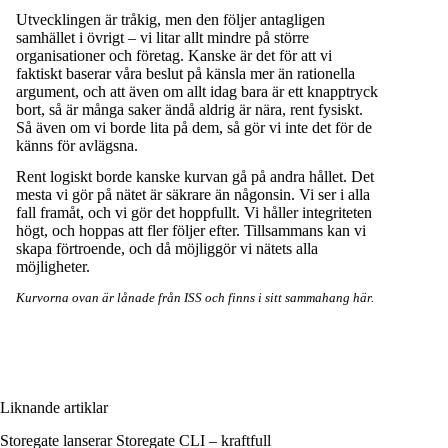
Utvecklingen är tråkig, men den följer antagligen
samhället i övrigt – vi litar allt mindre på större
organisationer och företag. Kanske är det för att vi
faktiskt baserar våra beslut på känsla mer än rationella
argument, och att även om allt idag bara är ett knapptryck
bort, så är många saker ändå aldrig är nära, rent fysiskt.
Så även om vi borde lita på dem, så gör vi inte det för de
känns för avlägsna.
Rent logiskt borde kanske kurvan gå på andra hållet. Det
mesta vi gör på nätet är säkrare än någonsin. Vi ser i alla
fall framåt, och vi gör det hoppfullt. Vi håller integriteten
högt, och hoppas att fler följer efter. Tillsammans kan vi
skapa förtroende, och då möjliggör vi nätets alla
möjligheter.
Kurvorna ovan är lånade från ISS och finns i sitt sammahang
här
.
Liknande artiklar
Storegate lanserar Storegate CLI – kraftfull