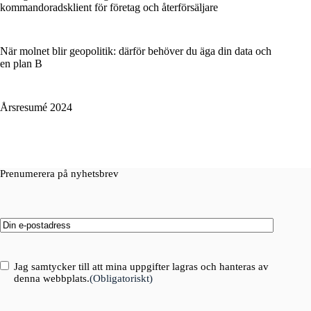
kommandoradsklient för företag och återförsäljare
När molnet blir geopolitik: därför behöver du äga din data och
en plan B
Årsresumé 2024
Prenumerera på nyhetsbrev
Email
(Obligatoriskt)
Consent
(Obligatoriskt)
Jag samtycker till att mina uppgifter lagras och hanteras av
denna webbplats.
(Obligatoriskt)