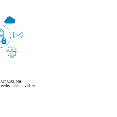
llgängliga om
a verksamheten vidare