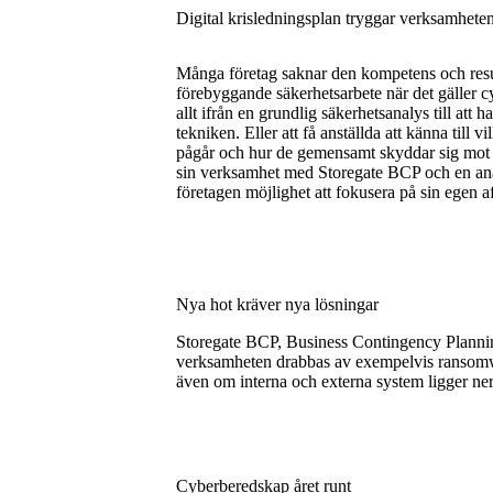
Digital krisledningsplan tryggar verksamheten
Många företag saknar den kompetens och resurs
förebyggande säkerhetsarbete när det gäller 
allt ifrån en grundlig säkerhetsanalys till at
tekniken. Eller att få anställda att känna till 
pågår och hur de gemensamt skyddar sig mot 
sin verksamhet med Storegate BCP och en anal
företagen möjlighet att fokusera på sin egen aff
Nya hot kräver nya lösningar
Storegate BCP, Business Contingency Planning, 
verksamheten drabbas av exempelvis ransomware
även om interna och externa system ligger ne
Cyberberedskap året runt