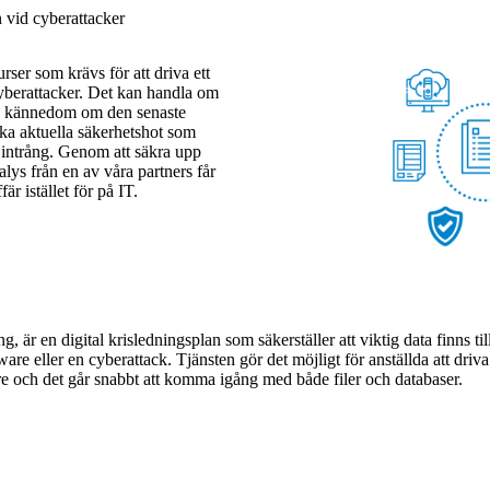
 vid cyberattacker
er som krävs för att driva ett
cyberattacker. Det kan handla om
t ha kännedom om den senaste
vilka aktuella säkerhetshot som
intrång. Genom att säkra upp
ys från en av våra partners får
är istället för på IT.
är en digital krisledningsplan som säkerställer att viktig data finns ti
 eller en cyberattack. Tjänsten gör det möjligt för anställda att driv
re och det går snabbt att komma igång med både filer och databaser.