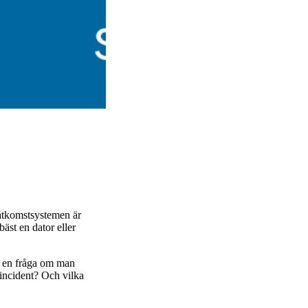
 åtkomstsystemen är
äst en dator eller
re en fråga om man
sincident? Och vilka