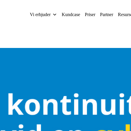
Vi erbjuder
Kundcase
Priser
Partner
Resurs