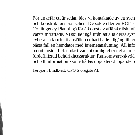
För ungefär ett år sedan blev vi kontaktade av ett sv
och konstruktionsbranschen. De sökte efter en BCP-l
Contingency Planning) för åtkomst av affärskritisk inf
värsta inträffade. Vi skulle utgå ifrån att alla deras sy
cyberattack och att anställda enbart hade tillgång till en
bästa fall en hemdator med internetanslutning. All inf
molntjänsten fick endast vara åtkomlig efter det att inc
fördefinierad behörighetsstruktur. Ransomware-skydd 
och all information skulle hållas uppdaterad löpande p
Torbjörn Lindkvist, CPO Storegate AB