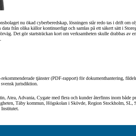
sbolaget nu ökad cyberberedskap, lösningen står redo tas i drift om ol
ta från olika källor kontinuerligt och samlas på ett säkert sätt i Stor
örväg. Det gör startsträckan kort om verksamheten skulle drabbas av en
.
-rekommenderade tjänster (
PDF-rapport
) för dokumenthantering, fildel
 svensk jurisdiktion.
stin, Atea, Advania, Cygate med flera och kunder återfinns inom både pri
gheten, Täby kommun, Högskolan i Skövde, Region Stockholm, SL, S
nstitutet.