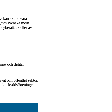
yckan skulle vara
egates svenska moln.
 cyberattack eller av
ning och digital
vat och offentlig sektor.
töldskyddsföreningen,