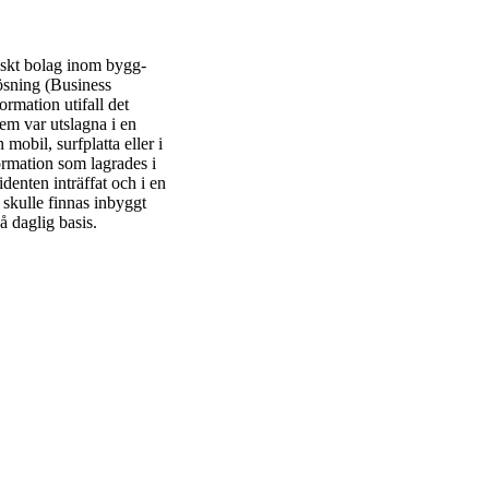
enskt bolag inom bygg-
ösning (Business
ormation utifall det
stem var utslagna i en
 mobil, surfplatta eller i
ormation som lagrades i
identen inträffat och i en
skulle finnas inbyggt
å daglig basis.