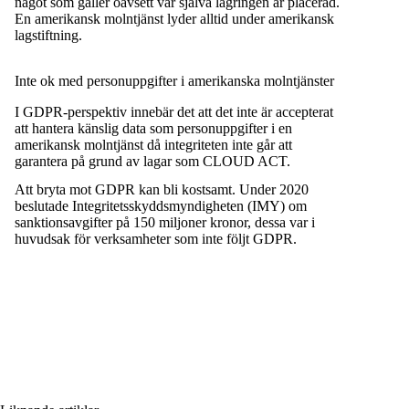
något som gäller oavsett var själva lagringen är placerad.
En amerikansk molntjänst lyder alltid under amerikansk
lagstiftning.
Inte ok med personuppgifter i amerikanska molntjänster
I GDPR-perspektiv innebär det att det inte är accepterat
att hantera känslig data som personuppgifter i en
amerikansk molntjänst då integriteten inte går att
garantera på grund av lagar som CLOUD ACT.
Att bryta mot GDPR kan bli kostsamt. Under 2020
beslutade
Integritetsskyddsmyndigheten (IMY)
om
sanktionsavgifter på 150 miljoner kronor, dessa var i
huvudsak för verksamheter som inte följt GDPR.