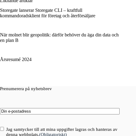
Liknande artiklar
Storegate lanserar Storegate CLI – kraftfull
kommandoradsklient för företag och återförsäljare
När molnet blir geopolitik: därför behöver du äga din data och
en plan B
Årsresumé 2024
Prenumerera på nyhetsbrev
Email
(Obligatoriskt)
Consent
(Obligatoriskt)
Jag samtycker till att mina uppgifter lagras och hanteras av
denna webbplats.
(Obligatoriskt)