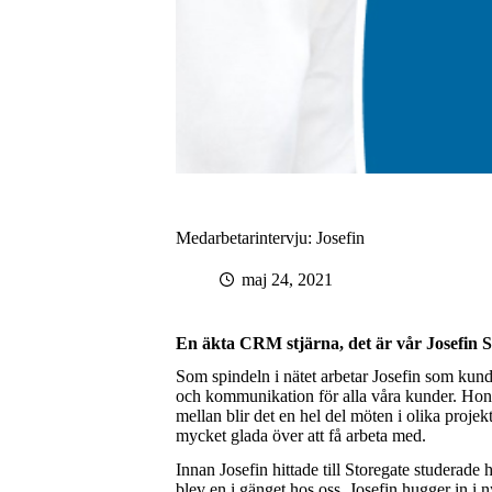
Medarbetarintervju: Josefin
maj 24, 2021
En äkta CRM stjärna, det är vår Josefin 
Som spindeln i nätet arbetar Josefin som kundre
och kommunikation för alla våra kunder. Hon
mellan blir det en hel del möten i olika proje
mycket glada över att få arbeta med.
Innan Josefin hittade till Storegate studerad
blev en i gänget hos oss. Josefin hugger in i