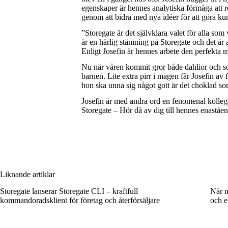
egenskaper är hennes analytiska förmåga att r
genom att bidra med nya idéer för att göra ku
”Storegate är det självklara valet för alla som
är en härlig stämning på Storegate och det är all
Enligt Josefin är hennes arbete den perfekta
Nu när våren kommit gror både dahlior och soc
barnen. Lite extra pirr i magen får Josefin av
hon ska unna sig något gott är det choklad som 
Josefin är med andra ord en fenomenal kolleg
Storegate – Hör då av dig till hennes enastå
Liknande artiklar
Storegate lanserar Storegate CLI – kraftfull
När m
kommandoradsklient för företag och återförsäljare
och e