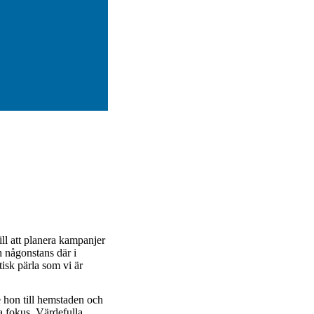
ill att planera kampanjer
 någonstans där i
tisk pärla som vi är
e hon till hemstaden och
a fokus. Värdefulla