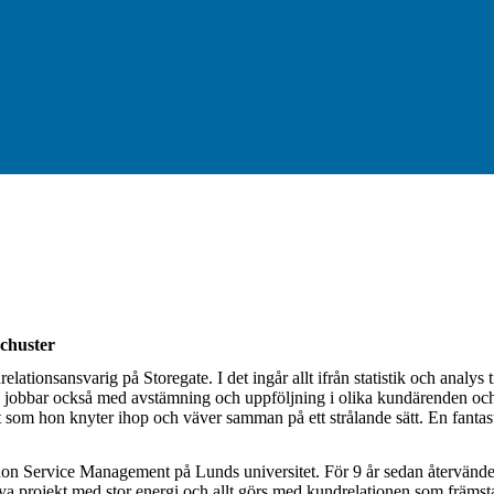
Schuster
lationsansvarig på Storegate. I det ingår allt ifrån statistik och analys t
 jobbar också med avstämning och uppföljning i olika kundärenden och
kt som hon knyter ihop och väver samman på ett strålande sätt. En fantas
e hon Service Management på Lunds universitet. För 9 år sedan återvänd
 nya projekt med stor energi och allt görs med kundrelationen som främst