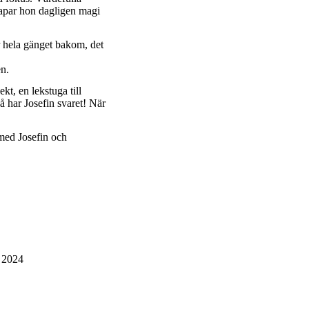
kapar hon dagligen magi
är hela gänget bakom, det
en.
t, en lekstuga till
å har Josefin svaret! När
 med Josefin och
 2024