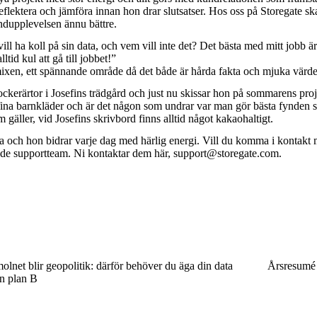
eflektera och jämföra innan hon drar slutsatser. Hos oss på Storegate s
ndupplevelsen ännu bättre.
 vill ha koll på sin data, och vem vill inte det? Det bästa med mitt jobb 
tid kul att gå till jobbet!”
 mixen, ett spännande område då det både är hårda fakta och mjuka värd
kerärtor i Josefins trädgård och just nu skissar hon på sommarens projek
 fina barnkläder och är det någon som undrar var man gör bästa fynden s
gäller, vid Josefins skrivbord finns alltid något kakaohaltigt.
a och hon bidrar varje dag med härlig energi. Vill du komma i kontakt
ende supportteam. Ni kontaktar dem här,
support@storegate.com
.
olnet blir geopolitik: därför behöver du äga din data
Årsresumé
n plan B