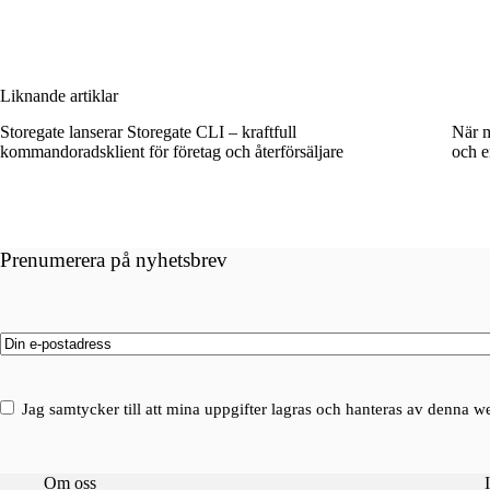
Liknande artiklar
Storegate lanserar Storegate CLI – kraftfull
När m
kommandoradsklient för företag och återförsäljare
och e
Prenumerera på nyhetsbrev
Email
(Obligatoriskt)
Consent
(Obligatoriskt)
Jag samtycker till att mina uppgifter lagras och hanteras av denna w
Om oss