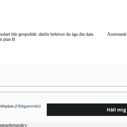
olnet blir geopolitik: därför behöver du äga din data
Årsresumé
n plan B
ebbplats.
(Obligatoriskt)
Integritetspolicy