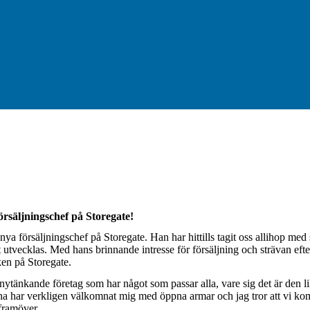
säljningschef på Storegate!
nya försäljningschef på Storegate. Han har hittills tagit oss allihop me
tt utvecklas. Med hans brinnande intresse för försäljning och strävan efte
en på Storegate.
nytänkande företag som har något som passar alla, vare sig det är den lil
rna har verkligen välkomnat mig med öppna armar och jag tror att vi ko
framöver.