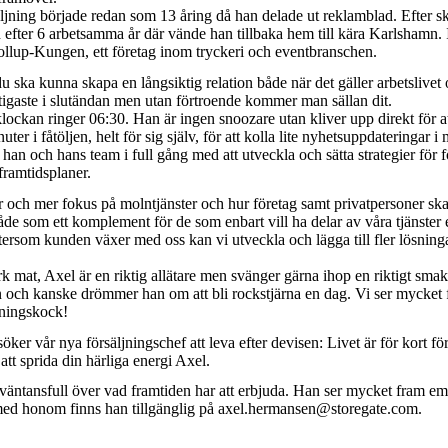
ljning började redan som 13 åring då han delade ut reklamblad. Efter s
 efter 6 arbetsamma år där vände han tillbaka hem till kära Karlshamn.
llup-Kungen, ett företag inom tryckeri och eventbranschen.
du ska kunna skapa en långsiktig relation både när det gäller arbetslivet 
tigaste i slutändan men utan förtroende kommer man sällan dit.
klockan ringer 06:30. Han är ingen snoozare utan kliver upp direkt för a
r i fåtöljen, helt för sig själv, för att kolla lite nyhetsuppdateringar 
r han och hans team i full gång med att utveckla och sätta strategier för f
ramtidsplaner.
er och mer fokus på molntjänster och hur företag samt privatpersoner ska f
åde som ett komplement för de som enbart vill ha delar av våra tjänster 
eftersom kunden växer med oss kan vi utveckla och lägga till fler lösning
mat, Axel är en riktig allätare men svänger gärna ihop en riktigt smakr
ren och kanske drömmer han om att bli rockstjärna en dag. Vi ser mycket f
gningskock!
rsöker vår nya försäljningschef att leva efter devisen: Livet är för kort för
att sprida din härliga energi Axel.
väntansfull över vad framtiden har att erbjuda. Han ser mycket fram emo
med honom finns han tillgänglig på
axel.hermansen@storegate.com
.