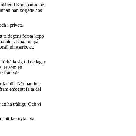
kolåren i Karlshamn tog
 Innan han började hos
och i privata
tt ta dagens första kopp
i mobilen. Dagarna på
örsäljningsarbetet,
örhålla sig till de lagar
eller som en
ar från vår
ik chili. När han inte
ram emot att få ta del
 att ha tråkigt! Och vi
t att få knyta nya