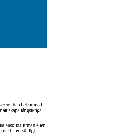
d storm, han bidrar med
r att skapa långsiktiga
la enskilda firman eller
mmer ha en väldigt