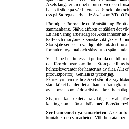
Axels långa erfarenhet inom service och försä
han sitt sikte på vår huvudstad Stockholm och
oss på Storegate arbetade Axel som VD på Ro
För mig är förtroende en förutsättning för att 
sammanhang. Själva affären är såklart det vik
En helt vanlig arbetsdag för Axel innebär att 
kaffe och morgonens kanske viktigaste 10 minute
Storegate ser sedan väldigt olika ut. Just nu ä
formulera nya mål och skissa upp spännande f
Vi är inne i en intressant period då det blir m
och förordningar som finns. Storegate finns b
helhetsleverantör för hantering av filer. Allt 
produktportfölj. Genialiskt tycker jag.
På menyn hemma hos Axel står ofta kryddstark 
står i köket händer det att han tar fram gitar
av showen som både artist och kreativ matla
Sist, men kanske det allra viktigast av allt, fö
kan inget annat än att hålla med. Fortsätt med 
Ser fram emot nya samarbeten!
Axel är för
kontakter och samarbeten. Vill du prata mer 