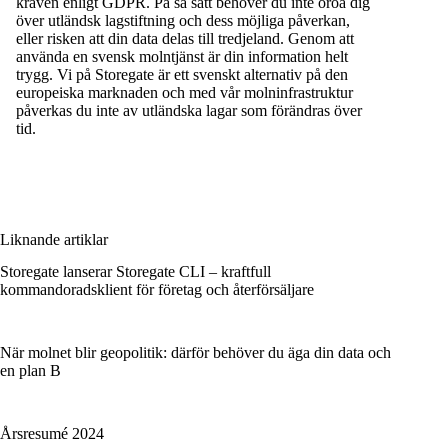
kraven enligt GDPR. På så sätt behöver du inte oroa dig
över utländsk lagstiftning och dess möjliga påverkan,
eller risken att din data delas till tredjeland. Genom att
använda en svensk molntjänst är din information helt
trygg. Vi på Storegate är ett svenskt alternativ på den
europeiska marknaden och med vår molninfrastruktur
påverkas du inte av utländska lagar som förändras över
tid.
Liknande artiklar
Storegate lanserar Storegate CLI – kraftfull
kommandoradsklient för företag och återförsäljare
När molnet blir geopolitik: därför behöver du äga din data och
en plan B
Årsresumé 2024