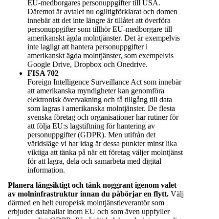
EU-medborgares personuppgifter till USA.
Däremot är avtalet nu ogiltigförklarat och domen
innebär att det inte längre är tillåtet att överföra
personuppgifter som tillhör EU-medborgare till
amerikanskt ägda molntjänster. Det är exempelvis
inte lagligt att hantera personuppgifter i
amerikanskt ägda molntjänster, som exempelvis
Google Drive, Dropbox och Onedrive.
FISA 702
Foreign Intelligence Surveillance Act som innebär
att amerikanska myndigheter kan genomföra
elektronisk övervakning och få tillgång till data
som lagras i amerikanska molntjänster. De flesta
svenska företag och organisationer har rutiner för
att följa EU:s lagstiftning för hantering av
personuppgifter (GDPR). Men utifrån det
världsläge vi har idag är dessa punkter minst lika
viktiga att tänka på när ett företag väljer molntjänst
för att lagra, dela och samarbeta med digital
information.
Planera långsiktigt och tänk noggrant igenom valet
av molninfrastruktur innan du påbörjar en flytt.
Välj
därmed en helt europeisk molntjänstleverantör som
erbjuder datahallar inom EU och som även uppfyller