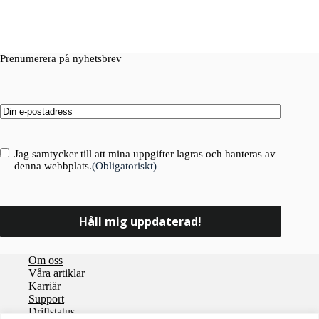
Prenumerera på nyhetsbrev
Email
(Obligatoriskt)
Consent
(Obligatoriskt)
Jag samtycker till att mina uppgifter lagras och hanteras av
denna webbplats.
(Obligatoriskt)
Om oss
Våra artiklar
Karriär
Support
Driftstatus