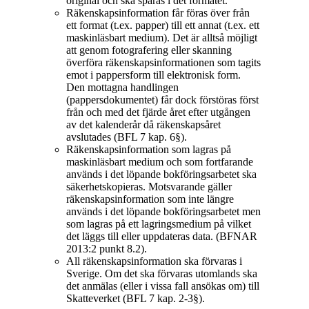
original och ska sparas i det formatet.
Räkenskapsinformation får föras över från
ett format (t.ex. papper) till ett annat (t.ex. ett
maskinläsbart medium). Det är alltså möjligt
att genom fotografering eller skanning
överföra räkenskapsinformationen som tagits
emot i pappersform till elektronisk form.
Den mottagna handlingen
(pappersdokumentet) får dock förstöras först
från och med det fjärde året efter utgången
av det kalenderår då räkenskapsåret
avslutades (BFL 7 kap. 6§).
Räkenskapsinformation som lagras på
maskinläsbart medium och som fortfarande
används i det löpande bokföringsarbetet ska
säkerhetskopieras. Motsvarande gäller
räkenskapsinformation som inte längre
används i det löpande bokföringsarbetet men
som lagras på ett lagringsmedium på vilket
det läggs till eller uppdateras data. (BFNAR
2013:2 punkt 8.2).
All räkenskapsinformation ska förvaras i
Sverige. Om det ska förvaras utomlands ska
det anmälas (eller i vissa fall ansökas om) till
Skatteverket (BFL 7 kap. 2-3§).