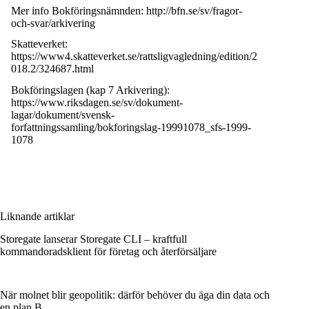
Mer info Bokföringsnämnden:
http://bfn.se/sv/fragor-
och-svar/arkivering
Skatteverket:
https://www4.skatteverket.se/rattsligvagledning/edition/2
018.2/324687.html
Bokföringslagen (kap 7 Arkivering):
https://www.riksdagen.se/sv/dokument-
lagar/dokument/svensk-
forfattningssamling/bokforingslag-19991078_sfs-1999-
1078
Liknande artiklar
Storegate lanserar Storegate CLI – kraftfull
kommandoradsklient för företag och återförsäljare
När molnet blir geopolitik: därför behöver du äga din data och
en plan B