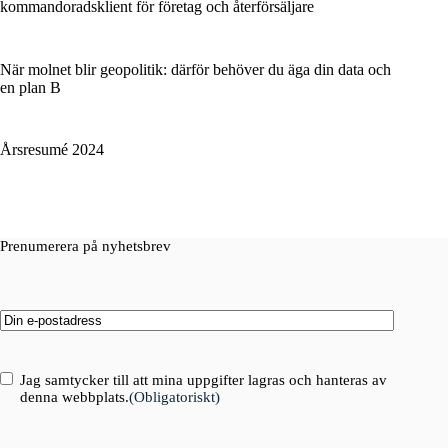
kommandoradsklient för företag och återförsäljare
När molnet blir geopolitik: därför behöver du äga din data och
en plan B
Årsresumé 2024
Prenumerera på nyhetsbrev
Email
(Obligatoriskt)
Consent
(Obligatoriskt)
Jag samtycker till att mina uppgifter lagras och hanteras av
denna webbplats.
(Obligatoriskt)