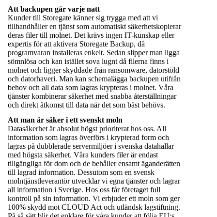
Att backupen går varje natt
Kunder till Storegate känner sig trygga med att vi
tillhandhåller en tjänst som automatiskt säkerhetskopierar
deras filer till molnet. Det krävs ingen IT-kunskap eller
expertis för att aktivera Storegate Backup, då
programvaran installeras enkelt. Sedan slipper man ligga
sömnlösa och kan istället sova lugnt då filerna finns i
molnet och ligger skyddade från ransomware, datorstöld
och datorhaveri. Man kan schemalägga backupen utifrån
behov och all data som lagras krypteras i molnet. Våra
tjänster kombinerar säkerhet med snabba återställningar
och direkt åtkomst till data när det som bäst behövs.
Att man är säker i ett svenskt moln
Datasäkerhet är absolut högst prioriterat hos oss. All
information som lagras överförs i krypterad form och
lagras på dubblerade servermiljöer i svenska datahallar
med högsta säkerhet. Våra kunders filer är endast
tillgängliga för dom och de behåller ensamt äganderätten
till lagrad information. Dessutom som en svensk
molntjänstleverantör utvecklar vi egna tjänster och lagrar
all information i Sverige. Hos oss får företaget full
kontroll på sin information. Vi erbjuder ett moln som ger
100% skydd mot CLOUD Act och utländsk lagstiftning.
På så sätt blir det enklare för våra kunder att följa EU:s