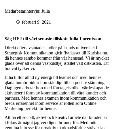
Medarbetarintervju: Julia
februari 9, 2021
Säg HEJ till vårt senaste tillskott Julia Lorentsson
Direkt efter avslutade studier på Lunds universitet i
Strategisk Kommunikation gick flyttlasset till Karlshamn,
då hennes sambo kommer från vår hemstad. Vi är mycket
glada över att denna västkusttjej istället valt östkusten. Ett
bra val tycker vi.
Julia tillför alltid ny energi till teamet och med hennes
glada humör bidrar hon ständigt till en positiv stämning.
Dagligen arbetar hon med företagets olika värdeskapande
aktiviteter i form av kommunikation till våra kunder och
partners. Med hennes examen inom kommunikation och
breda erfarenhet inom service är rollen som Online
Marketing perfekt för henne.
Att ha ett socialt, aktivt och kreativt arbete där kunden är
i fokus är något jag verkligen brinner för. Med mitt
genuina intresse för proaktiv marknadsföring strävar jag