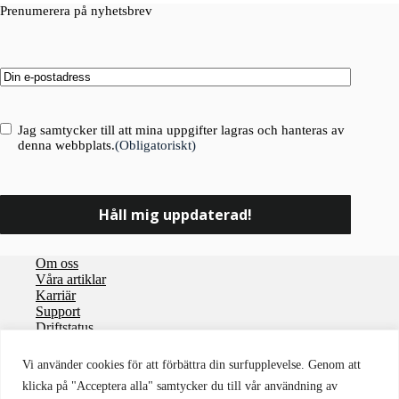
Prenumerera på nyhetsbrev
Email
(Obligatoriskt)
Consent
(Obligatoriskt)
Jag samtycker till att mina uppgifter lagras och hanteras av
denna webbplats.
(Obligatoriskt)
Om oss
Våra artiklar
Karriär
Support
Driftstatus
Integritetspolicy
Vi använder cookies för att förbättra din surfupplevelse. Genom att
Användaravtal
klicka på "Acceptera alla" samtycker du till vår användning av
Personuppgiftsbiträdesavtal