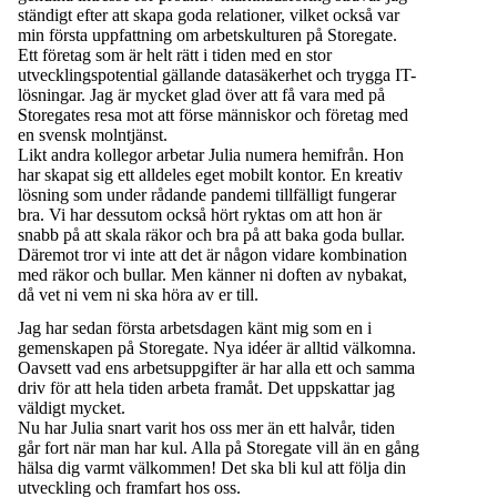
ständigt efter att skapa goda relationer, vilket också var
min första uppfattning om arbetskulturen på Storegate.
Ett företag som är helt rätt i tiden med en stor
utvecklingspotential gällande datasäkerhet och trygga IT-
lösningar. Jag är mycket glad över att få vara med på
Storegates resa mot att förse människor och företag med
en svensk molntjänst.
Likt andra kollegor arbetar Julia numera hemifrån. Hon
har skapat sig ett alldeles eget mobilt kontor. En kreativ
lösning som under rådande pandemi tillfälligt fungerar
bra. Vi har dessutom också hört ryktas om att hon är
snabb på att skala räkor och bra på att baka goda bullar.
Däremot tror vi inte att det är någon vidare kombination
med räkor och bullar. Men känner ni doften av nybakat,
då vet ni vem ni ska höra av er till.
Jag har sedan första arbetsdagen känt mig som en i
gemenskapen på Storegate. Nya idéer är alltid välkomna.
Oavsett vad ens arbetsuppgifter är har alla ett och samma
driv för att hela tiden arbeta framåt. Det uppskattar jag
väldigt mycket.
Nu har Julia snart varit hos oss mer än ett halvår, tiden
går fort när man har kul. Alla på Storegate vill än en gång
hälsa dig varmt välkommen! Det ska bli kul att följa din
utveckling och framfart hos oss.