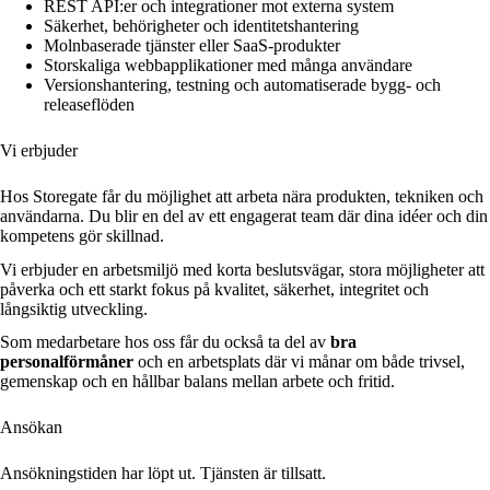
REST API:er och integrationer mot externa system
Säkerhet, behörigheter och identitetshantering
Molnbaserade tjänster eller SaaS-produkter
Storskaliga webbapplikationer med många användare
Versionshantering, testning och automatiserade bygg- och
releaseflöden
Vi erbjuder
Hos Storegate får du möjlighet att arbeta nära produkten, tekniken och
användarna. Du blir en del av ett engagerat team där dina idéer och din
kompetens gör skillnad.
Vi erbjuder en arbetsmiljö med korta beslutsvägar, stora möjligheter att
påverka och ett starkt fokus på kvalitet, säkerhet, integritet och
långsiktig utveckling.
Som medarbetare hos oss får du också ta del av
bra
personalförmåner
och en arbetsplats där vi månar om både trivsel,
gemenskap och en hållbar balans mellan arbete och fritid.
Ansökan
Ansökningstiden har löpt ut. Tjänsten är tillsatt.