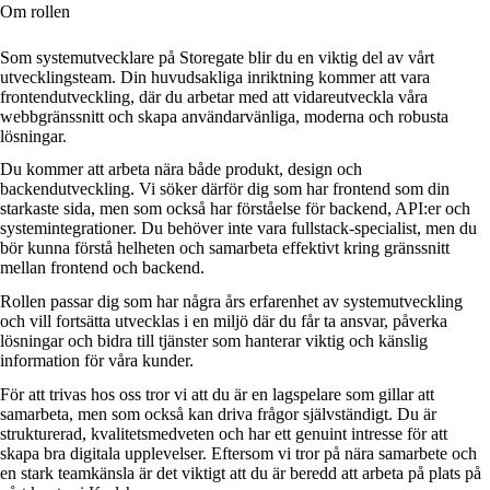
Om rollen
Som systemutvecklare på Storegate blir du en viktig del av vårt
utvecklingsteam. Din huvudsakliga inriktning kommer att vara
frontendutveckling, där du arbetar med att vidareutveckla våra
webbgränssnitt och skapa användarvänliga, moderna och robusta
lösningar.
Du kommer att arbeta nära både produkt, design och
backendutveckling. Vi söker därför dig som har frontend som din
starkaste sida, men som också har förståelse för backend, API:er och
systemintegrationer. Du behöver inte vara fullstack-specialist, men du
bör kunna förstå helheten och samarbeta effektivt kring gränssnitt
mellan frontend och backend.
Rollen passar dig som har några års erfarenhet av systemutveckling
och vill fortsätta utvecklas i en miljö där du får ta ansvar, påverka
lösningar och bidra till tjänster som hanterar viktig och känslig
information för våra kunder.
För att trivas hos oss tror vi att du är en lagspelare som gillar att
samarbeta, men som också kan driva frågor självständigt. Du är
strukturerad, kvalitetsmedveten och har ett genuint intresse för att
skapa bra digitala upplevelser. Eftersom vi tror på nära samarbete och
en stark teamkänsla är det viktigt att du är beredd att arbeta på plats på