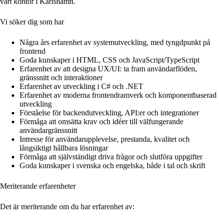
vårt kontor i Karlshamn.
Vi söker dig som har
Några års erfarenhet av systemutveckling, med tyngdpunkt på
frontend
Goda kunskaper i HTML, CSS och JavaScript/TypeScript
Erfarenhet av att designa UX/UI: ta fram användarflöden,
gränssnitt och interaktioner
Erfarenhet av utveckling i C# och .NET
Erfarenhet av moderna frontendramverk och komponentbaserad
utveckling
Förståelse för backendutveckling, API:er och integrationer
Förmåga att omsätta krav och idéer till välfungerande
användargränssnitt
Intresse för användarupplevelse, prestanda, kvalitet och
långsiktigt hållbara lösningar
Förmåga att självständigt driva frågor och slutföra uppgifter
Goda kunskaper i svenska och engelska, både i tal och skrift
Meriterande erfarenheter
Det är meriterande om du har erfarenhet av: