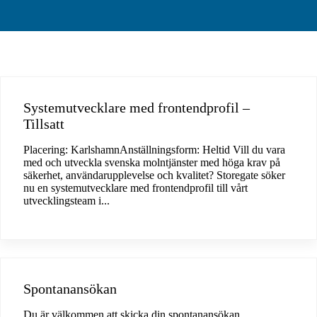
Systemutvecklare med frontendprofil –
Tillsatt
Placering: KarlshamnAnställningsform: Heltid Vill du vara
med och utveckla svenska molntjänster med höga krav på
säkerhet, användarupplevelse och kvalitet? Storegate söker
nu en systemutvecklare med frontendprofil till vårt
utvecklingsteam i...
Spontanansökan
Du är välkommen att skicka din spontanansökan