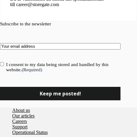
till career@storegate.com
Subscribe to the newsletter
Email
(Required)
Consent
(Required)
I consent to my data being stored and handled by this
website.
(Required)
About us
Our articles
Careers
Support
Operational Status